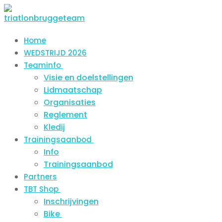
Spring
Menu
Sluiten
naar
de
Home
inhoud
WEDSTRIJD 2026
Teaminfo
Visie en doelstellingen
Lidmaatschap
Organisaties
Reglement
Kledij
Trainingsaanbod
Info
Trainingsaanbod
Partners
TBT Shop
Inschrijvingen
Bike