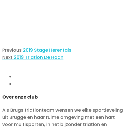
Berichtnavigatie
Previous
Previous
2019 Stage Herentals
Next
post:
Next
2019 Triatlon De Haan
post:
Over onze club
Als Brugs triatlonteam wensen we elke sportieveling
uit Brugge en haar ruime omgeving met een hart
voor multisporten, in het bijzonder triatlon en