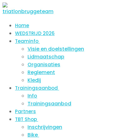
Spring
Menu
Sluiten
naar
de
Home
inhoud
WEDSTRIJD 2026
Teaminfo
Visie en doelstellingen
Lidmaatschap
Organisaties
Reglement
Kledij
Trainingsaanbod
Info
Trainingsaanbod
Partners
TBT Shop
Inschrijvingen
Bike